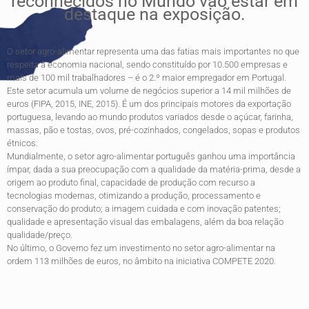
reconhecidos no Mundo vão estar em
destaque na exposição.
O setor agro-alimentar representa uma das fatias mais importantes no que
respeita à economia nacional, sendo constituído por 10.500 empresas e
mais de 100 mil trabalhadores – é o 2.º maior empregador em Portugal.
Este setor acumula um volume de negócios superior a 14 mil milhões de
euros (FIPA, 2015, INE, 2015). É um dos principais motores da exportação
portuguesa, levando ao mundo produtos variados desde o açúcar, farinha,
massas, pão e tostas, ovos, pré-cozinhados, congelados, sopas e produtos
étnicos.
Mundialmente, o setor agro-alimentar português ganhou uma importância
ímpar, dada a sua preocupação com a qualidade da matéria-prima, desde a
origem ao produto final, capacidade de produção com recurso a
tecnologias modernas, otimizando a produção, processamento e
conservação do produto; a imagem cuidada e com inovação patentes;
qualidade e apresentação visual das embalagens, além da boa relação
qualidade/preço.
No último, o Governo fez um investimento no setor agro-alimentar na
ordem 113 milhões de euros, no âmbito na iniciativa COMPETE 2020.