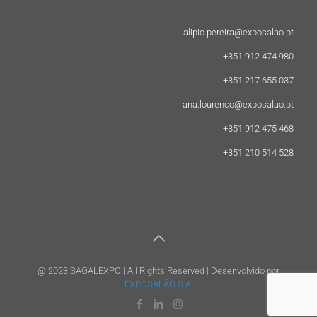
alipio.pereira@exposalao.pt
+351 912 474 980
+351 217 655 037
ana.lourenco@exposalao.pt
+351 912 475 468
+351 210 514 528
@ 2023 SAGALEXPO | All Rights Reserved | Desenvolvido por
EXPOSALÃO S.A.