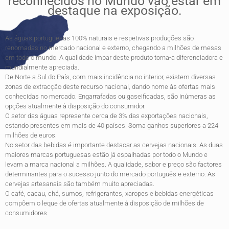
reconhecidos no Mundo vão estar em
destaque na exposição.
As águas portuguesas 100% naturais e respetivas produções são
renomadas no mercado nacional e externo, chegando a milhões de mesas
em todo o mundo. A qualidade ímpar deste produto torna-a diferenciadora e
mundialmente apreciada.
De Norte a Sul do País, com mais incidência no interior, existem diversas
zonas de extracção deste recurso nacional, dando nome às ofertas mais
conhecidas no mercado. Engarrafadas ou gaseificadas, são inúmeras as
opções atualmente à disposição do consumidor.
O setor das águas represente cerca de 3% das exportações nacionais,
estando presentes em mais de 40 países. Soma ganhos superiores a 224
milhões de euros.
No setor das bebidas é importante destacar as cervejas nacionais. As duas
maiores marcas portuguesas estão já espalhadas por todo o Mundo e
levam a marca nacional a milhões. A qualidade, sabor e preço são factores
determinantes para o sucesso junto do mercado português e externo. As
cervejas artesanais são também muito apreciadas.
O café, cacau, chá, sumos, refrigerantes, xaropes e bebidas energéticas
compõem o leque de ofertas atualmente à disposição de milhões de
consumidores