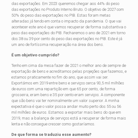
das exportações. Em 2023 queremos chegar aos 44% do peso
das exportações no Produto Interno Bruto. O objetivo de 2027 com
50% do peso das exportações no PIB. Estas foram metas
alteradas já tendo em conta o impacto da pandemia. O que vai
acontecer este ano é que vamos recuperar de forma substantiva o
peso das exportações do PIB. Fecharemos o ano de 2021 em torno
dos 38 ou 39 por cento do peso das exportações no PIB. Este é já
um ano de fortíssima recuperação na área dos bens.
É um objetivo cumprido?
Tenho em cima da mesa fazer de 2021 o melhor ano de sempre de
exportação de bens e acreditamos pelas projeções que fazemos, e
estamos praticamente no fim do ano, que assim vai ser.
Exportámos em 2019 entre bens e serviços cerca 93,5 mil milhões
de euros com uma repartição em que 65 por cento, de forma
grosseira, eram bens e 35 por cento eram serviços. A componente
que são bens vai ter nominalmente um valor superior. A minha
expectativa é que o valor possa andar muito perto dos 55 ou 56
mil milhões de euros. Estamos a exportar mais bens do que em
2019, mas a balança de serviços está a recuperar de forma mais
lenta e não consegue crescer como gostaríamos.
De que forma se traduziu esse aumento?