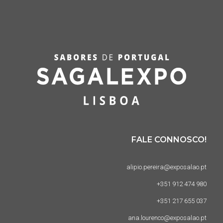
FALE CONNOSCO!
alipio.pereira@exposalao.pt
+351 912 474 980
+351 217 655 037
ana.lourenco@exposalao.pt