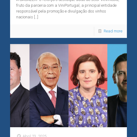
fruto da parceria com a ViniPortugal, a principal entidade
responsável pela promoção e divulgação dos vinhos
nacionais
[…]
Read more
Abril 23, 2025