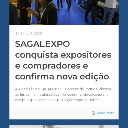
Maio 2, 2025
SAGALEXPO
conquista expositores
e compradores e
confirma nova edição
A 4.ª edição da SAGALEXPO – Sabores de Portugal chegou
ao fim com um balanço positivo, confirmando-se como um
dos principais eventos de promoção empresarial em
[…]
Read more