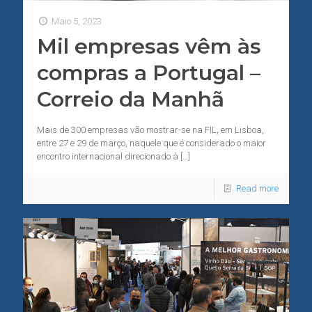
Maio 5, 2023
Mil empresas vêm às
compras a Portugal –
Correio da Manhã
Mais de 300 empresas vão mostrar-se na FIL, em Lisboa,
entre 27 e 29 de março, naquele que é considerado o maior
encontro internacional direcionado à
[…]
Read more