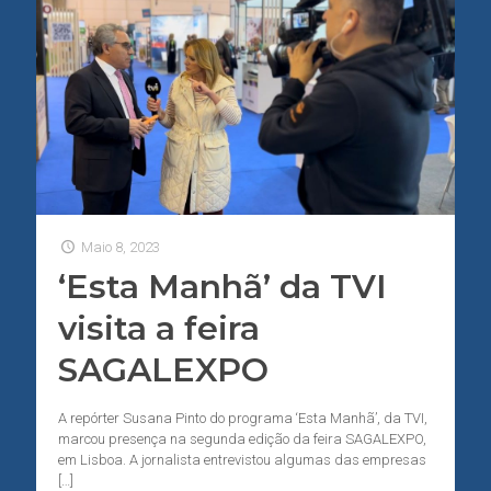
Maio 8, 2023
‘Esta Manhã’ da TVI
visita a feira
SAGALEXPO
A repórter Susana Pinto do programa ‘Esta Manhã’, da TVI,
marcou presença na segunda edição da feira SAGALEXPO,
em Lisboa. A jornalista entrevistou algumas das empresas
[…]