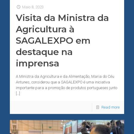
Maio 8, 2023
Visita da Ministra da
Agricultura à
SAGALEXPO em
destaque na
imprensa
A Ministra da Agricultura e da Alimentação, Maria do Céu
Antunes, considerou que a SAGALEXPO é uma iniciativa
importante para a promoção de produtos portugueses junto
[…]
Read more