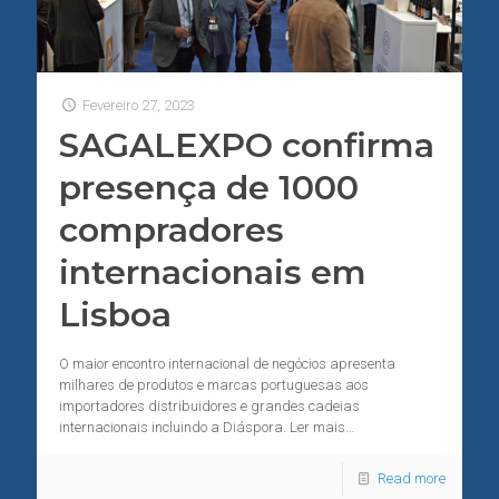
Fevereiro 27, 2023
SAGALEXPO confirma
presença de 1000
compradores
internacionais em
Lisboa
O maior encontro internacional de negócios apresenta
milhares de produtos e marcas portuguesas aos
importadores distribuidores e grandes cadeias
internacionais incluindo a Diáspora. Ler mais…
Read more