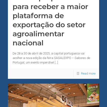
para receber a maior
plataforma de
exportação do setor
agroalimentar
nacional
De 28 a 30 de abril de 2025, a capital portuguesa vai
acolher a nova edição da feira SAGALEXPO – Sabores de
Portugal, um evento imperdível
[…]
Read more