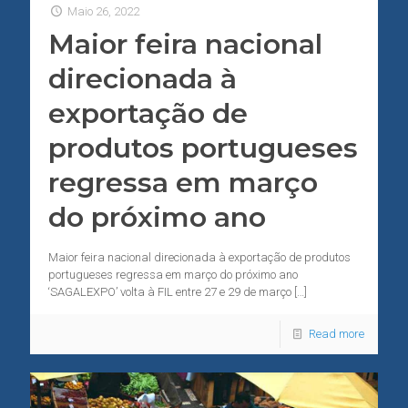
Maio 26, 2022
Maior feira nacional
direcionada à
exportação de
produtos portugueses
regressa em março
do próximo ano
Maior feira nacional direcionada à exportação de produtos
portugueses regressa em março do próximo ano
‘SAGALEXPO’ volta à FIL entre 27 e 29 de março
[…]
Read more