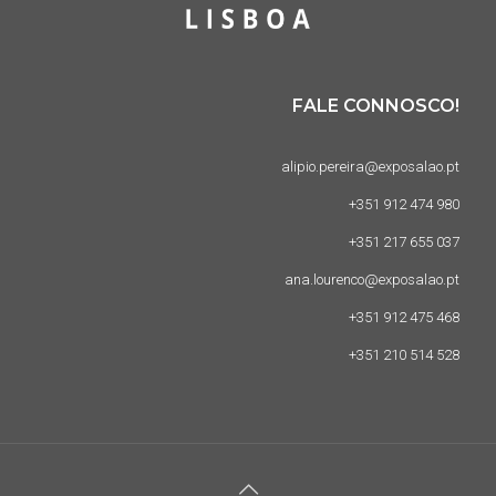
FALE CONNOSCO!
alipio.pereira@exposalao.pt
+351 912 474 980
+351 217 655 037
ana.lourenco@exposalao.pt
+351 912 475 468
+351 210 514 528