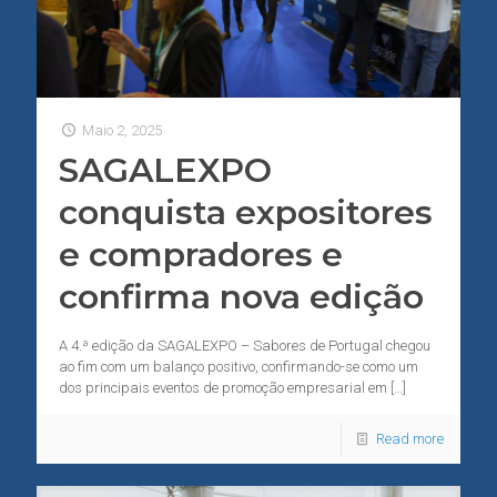
Maio 2, 2025
SAGALEXPO
conquista expositores
e compradores e
confirma nova edição
A 4.ª edição da SAGALEXPO – Sabores de Portugal chegou
ao fim com um balanço positivo, confirmando-se como um
dos principais eventos de promoção empresarial em
[…]
Read more