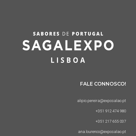
FALE CONNOSCO!
alipio.pereira@exposalao.pt
+351 912 474 980
+351 217 655 037
ana.lourenco@exposalao.pt