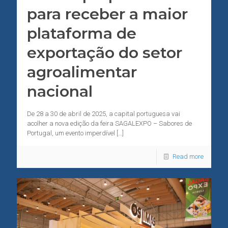
para receber a maior
plataforma de
exportação do setor
agroalimentar
nacional
De 28 a 30 de abril de 2025, a capital portuguesa vai
acolher a nova edição da feira SAGALEXPO – Sabores de
Portugal, um evento imperdível
[…]
Read more