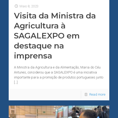
Maio 8, 2023
Visita da Ministra da
Agricultura à
SAGALEXPO em
destaque na
imprensa
A Ministra da Agricultura e da Alimentação, Maria do Céu
Antunes, considerou que a SAGALEXPO é uma iniciativa
importante para a promoção de produtos portugueses junto
[…]
Read more