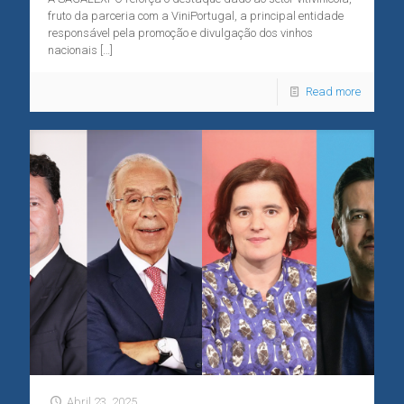
fruto da parceria com a ViniPortugal, a principal entidade
responsável pela promoção e divulgação dos vinhos
nacionais
[…]
Read more
Abril 23, 2025