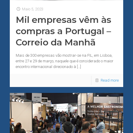
Maio 5, 2023
Mil empresas vêm às
compras a Portugal –
Correio da Manhã
Mais de 300 empresas vão mostrar-se na FIL, em Lisboa,
entre 27 e 29 de março, naquele que é considerado o maior
encontro internacional direcionado à
[…]
Read more