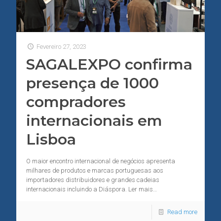
Fevereiro 27, 2023
SAGALEXPO confirma
presença de 1000
compradores
internacionais em
Lisboa
O maior encontro internacional de negócios apresenta
milhares de produtos e marcas portuguesas aos
importadores distribuidores e grandes cadeias
internacionais incluindo a Diáspora. Ler mais…
Read more