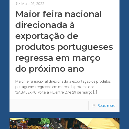
Maio 26, 2022
Maior feira nacional
direcionada à
exportação de
produtos portugueses
regressa em março
do próximo ano
Maior feira nacional direcionada à exportação de produtos
portugueses regressa em março do próximo ano
‘SAGALEXPO’ volta à FIL entre 27 e 29 de março
[…]
Read more