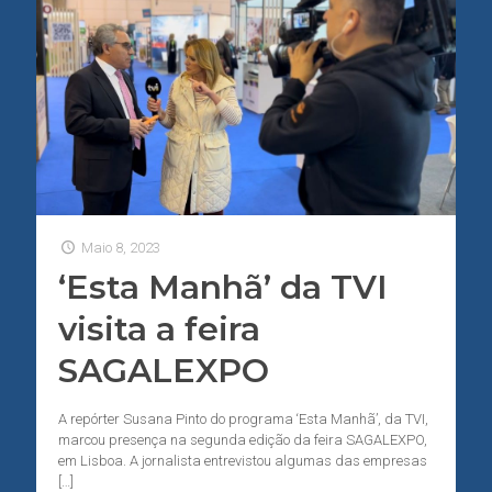
Maio 8, 2023
‘Esta Manhã’ da TVI
visita a feira
SAGALEXPO
A repórter Susana Pinto do programa ‘Esta Manhã’, da TVI,
marcou presença na segunda edição da feira SAGALEXPO,
em Lisboa. A jornalista entrevistou algumas das empresas
[…]