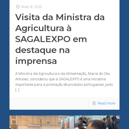
Maio 8, 2023
Visita da Ministra da
Agricultura à
SAGALEXPO em
destaque na
imprensa
A Ministra da Agricultura e da Alimentação, Maria do Céu
Antunes, considerou que a SAGALEXPO é uma iniciativa
importante para a promoção de produtos portugueses junto
[…]
Read more