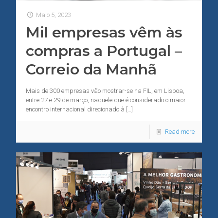
Maio 5, 2023
Mil empresas vêm às
compras a Portugal –
Correio da Manhã
Mais de 300 empresas vão mostrar-se na FIL, em Lisboa,
entre 27 e 29 de março, naquele que é considerado o maior
encontro internacional direcionado à
[…]
Read more