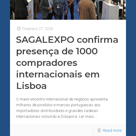
Fevereiro 27, 2023
SAGALEXPO confirma
presença de 1000
compradores
internacionais em
Lisboa
O maior encontro internacional de negócios apresenta
milhares de produtos e marcas portuguesas aos
importadores distribuidores e grandes cadeias
internacionais incluindo a Diáspora. Ler mais…
Read more