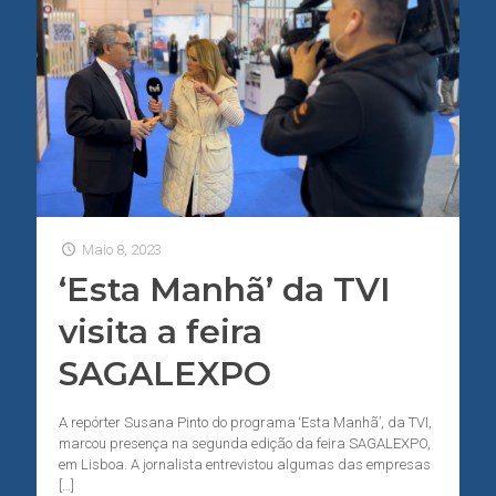
Maio 8, 2023
‘Esta Manhã’ da TVI
visita a feira
SAGALEXPO
A repórter Susana Pinto do programa ‘Esta Manhã’, da TVI,
marcou presença na segunda edição da feira SAGALEXPO,
em Lisboa. A jornalista entrevistou algumas das empresas
[…]