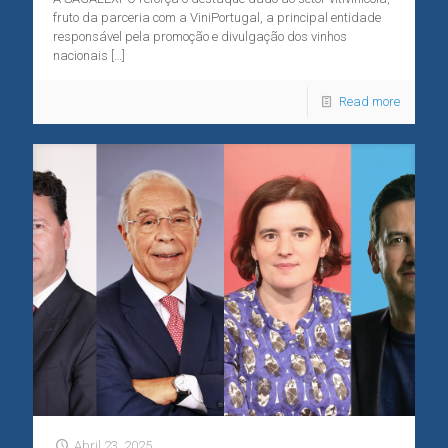
fruto da parceria com a ViniPortugal, a principal entidade
responsável pela promoção e divulgação dos vinhos
nacionais
[…]
Read more
Abril 23, 2025