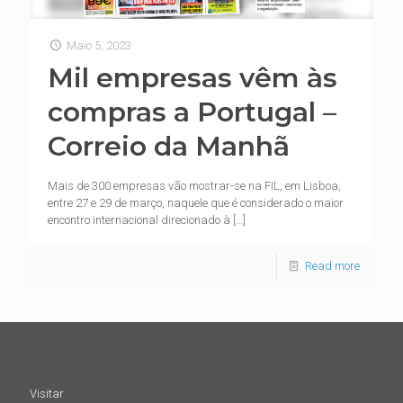
Maio 5, 2023
Mil empresas vêm às
compras a Portugal –
Correio da Manhã
Mais de 300 empresas vão mostrar-se na FIL, em Lisboa,
entre 27 e 29 de março, naquele que é considerado o maior
encontro internacional direcionado à
[…]
Read more
Visitar