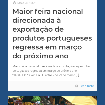
Maio 26, 2022
Maior feira nacional
direcionada à
exportação de
produtos portugueses
regressa em março
do próximo ano
Maior feira nacional direcionada à exportação de produtos
portugueses regressa em março do próximo ano
‘SAGALEXPO’ volta à FIL entre 27 e 29 de março
[…]
Read more