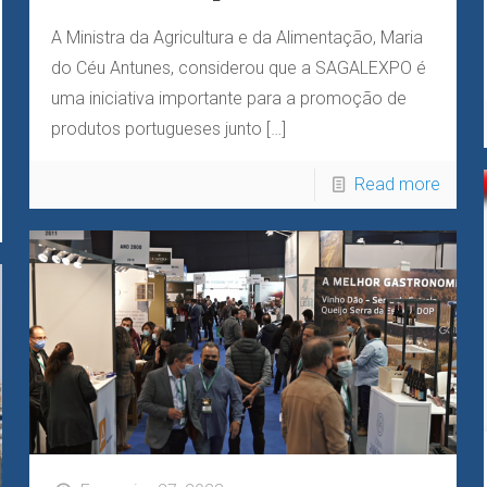
A Ministra da Agricultura e da Alimentação, Maria
do Céu Antunes, considerou que a SAGALEXPO é
uma iniciativa importante para a promoção de
produtos portugueses junto
[…]
Read more