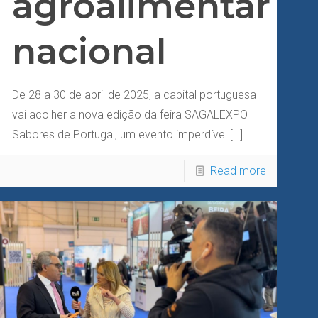
agroalimentar
nacional
De 28 a 30 de abril de 2025, a capital portuguesa
vai acolher a nova edição da feira SAGALEXPO –
Sabores de Portugal, um evento imperdível
[…]
Read more