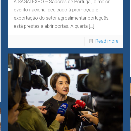
A SAGALEXPO – Sabores de Portugal, o maior
evento nacional dedicado à promoção e
exportação do setor agroalimentar português,
está prestes a abrir portas. A quarta
[…]
Read more