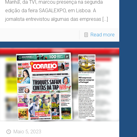
Manhã’, da TVI, marcou presença na segunda
edição da feira SAGALEXPO, em Lisboa. A
jornalista entrevistou algumas das empresas
[…]
Read more
Maio 5, 2023