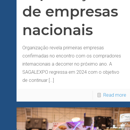
de empresas
nacionais
Organização revela primeiras empresas
confirmadas no encontro com os compradores
internacionais a decorrer no próximo ano. A
SAGALEXPO regressa em 2024 com o objetivo
de continuar
[…]
Read more