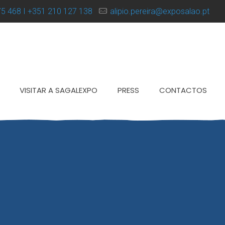
5 468 I +351 210 127 138
alipio.pereira@exposalao.pt
VISITAR A SAGALEXPO
PRESS
CONTACTOS