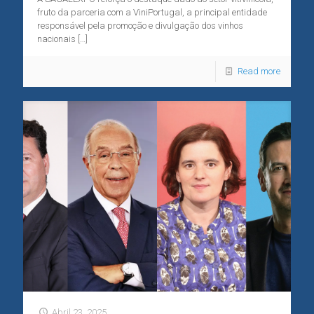
fruto da parceria com a ViniPortugal, a principal entidade
responsável pela promoção e divulgação dos vinhos
nacionais
[…]
Read more
Abril 23, 2025