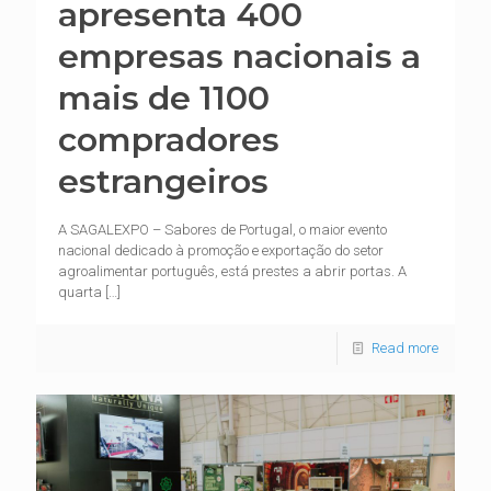
apresenta 400
empresas nacionais a
mais de 1100
compradores
estrangeiros
A SAGALEXPO – Sabores de Portugal, o maior evento
nacional dedicado à promoção e exportação do setor
agroalimentar português, está prestes a abrir portas. A
quarta
[…]
Read more