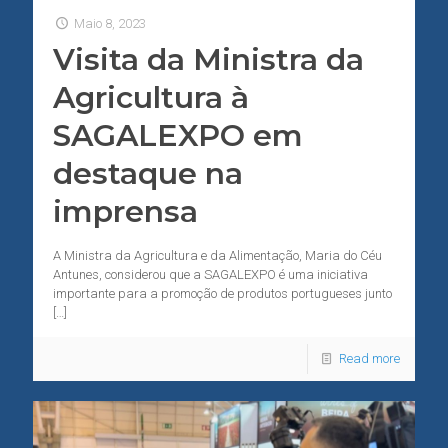
Maio 8, 2023
Visita da Ministra da
Agricultura à
SAGALEXPO em
destaque na
imprensa
A Ministra da Agricultura e da Alimentação, Maria do Céu
Antunes, considerou que a SAGALEXPO é uma iniciativa
importante para a promoção de produtos portugueses junto
[…]
Read more