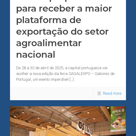
para receber a maior
plataforma de
exportação do setor
agroalimentar
nacional
De 28 a 30 de abril de 2025, a capital portuguesa vai
acolher a nova edição da feira SAGALEXPO – Sabores de
Portugal, um evento imperdível
[…]
Read more