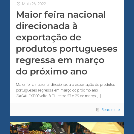
Maio 26, 2022
Maior feira nacional
direcionada à
exportação de
produtos portugueses
regressa em março
do próximo ano
Maior feira nacional direcionada à exportação de produtos
portugueses regressa em março do próximo ano
‘SAGALEXPO’ volta à FIL entre 27 e 29 de março
[…]
Read more