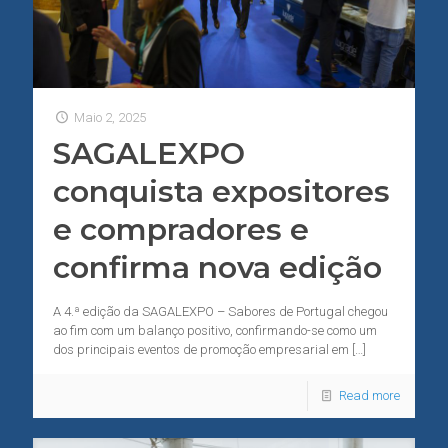
Maio 2, 2025
SAGALEXPO
conquista expositores
e compradores e
confirma nova edição
A 4.ª edição da SAGALEXPO – Sabores de Portugal chegou
ao fim com um balanço positivo, confirmando-se como um
dos principais eventos de promoção empresarial em
[…]
Read more