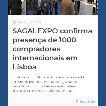
Fevereiro 27, 2023
SAGALEXPO confirma
presença de 1000
compradores
internacionais em
Lisboa
O maior encontro internacional de negócios apresenta
milhares de produtos e marcas portuguesas aos
importadores distribuidores e grandes cadeias
internacionais incluindo a Diáspora. Ler mais…
Read more