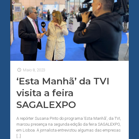
Maio 8, 2023
‘Esta Manhã’ da TVI
visita a feira
SAGALEXPO
A repórter Susana Pinto do programa ‘Esta Manhã’, da TVI,
marcou presença na segunda edição da feira SAGALEXPO,
em Lisboa. A jornalista entrevistou algumas das empresas
[…]