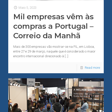
Maio 5, 2023
Mil empresas vêm às
compras a Portugal –
Correio da Manhã
Mais de 300 empresas vão mostrar-se na FIL, em Lisboa,
entre 27 e 29 de março, naquele que é considerado o maior
encontro internacional direcionado à
[…]
Read more